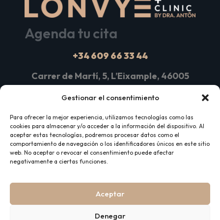
Agenda tu cita
+34 609 66 33 44
Carrer de Martí, 5, L’Eixample, 46005
València, Valencia
Gestionar el consentimiento
Para ofrecer la mejor experiencia, utilizamos tecnologías como las
Medicina Facial
cookies para almacenar y/o acceder a la información del dispositivo. Al
aceptar estas tecnologías, podremos procesar datos como el
Medicina Corporal
comportamiento de navegación o los identificadores únicos en este sitio
web. No aceptar o revocar el consentimiento puede afectar
negativamente a ciertas funciones.
Medicina Capilar
Salud Intima Femenina
Aceptar
Medicina de Longevidad e Integrativa
Denegar